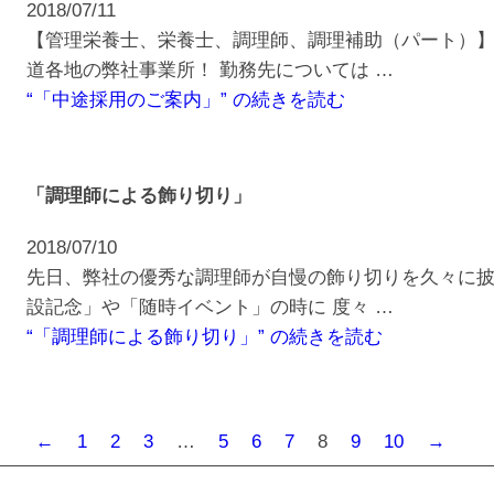
2018/07/11
【管理栄養士、栄養士、調理師、調理補助（パート）】
道各地の弊社事業所！ 勤務先については …
“「中途採用のご案内」” の
続きを読む
「調理師による飾り切り」
2018/07/10
先日、弊社の優秀な調理師が自慢の飾り切りを久々に披
設記念」や「随時イベント」の時に 度々 …
“「調理師による飾り切り」” の
続きを読む
←
1
2
3
…
5
6
7
8
9
10
→